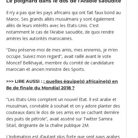
Le poignard dans le dos de l’Arabie saoudite
Il n’y a pas que les pays africains qui ont fait faux bond au
Maroc. Ses grands alliés musulmans y sont également
allés de leurs intérêts avec les Etats-Unis. C’est
notamment le cas de l’Arabie saoudite, de quoi rendre
amères les autorités marocaines.
“Dieu préserve-moi de mes amis, mes ennemis, je m’en
occupe. Suivez mon regard”, avait raillé avant le vote
Moncef Belkhayat, membre du comité de candidature
marocain et ancien ministre des Sports.
>>> LIRE AUSSI :
: quelles équipe(s) africaine(s) en
8e de finale du Mondial 2018 ?
“Les Etats-Unis comptent un nouvel Etat. Il est arabe et
musulman, corvéable à souhait et on y adore planter des
couteaux dans le dos de ses amis en se cachant derrière
des puits de pétrole”, avait asséné sur Twitter Samira
Sitaïl, dirigeante de la chaîne publique 2M.
L’indignation est d’autant plus forte que sept pays arabes