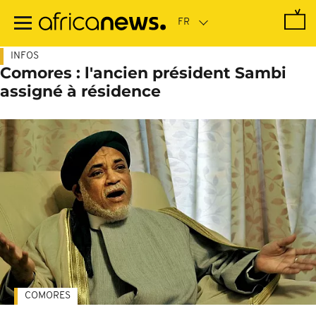
Passer
au
contenu
principal
INFOS
Comores : l'ancien président Sambi
assigné à résidence
COMORES