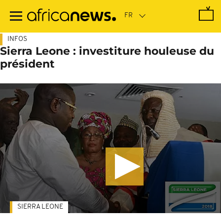
Passer
au
contenu
principal
INFOS
Sierra Leone : investiture houleuse du
président
SIERRA LEONE