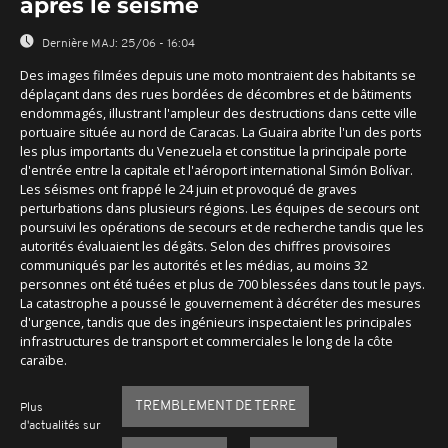
après le séisme
Dernière MAJ:
25/06 - 16:04
Des images filmées depuis une moto montraient des habitants se
déplaçant dans des rues bordées de décombres et de bâtiments
endommagés, illustrant l'ampleur des destructions dans cette ville
portuaire située au nord de Caracas. La Guaira abrite l'un des ports
les plus importants du Venezuela et constitue la principale porte
d'entrée entre la capitale et l'aéroport international Simón Bolívar.
Les séismes ont frappé le 24 juin et provoqué de graves
perturbations dans plusieurs régions. Les équipes de secours ont
poursuivi les opérations de secours et de recherche tandis que les
autorités évaluaient les dégâts. Selon des chiffres provisoires
communiqués par les autorités et les médias, au moins 32
personnes ont été tuées et plus de 700 blessées dans tout le pays.
La catastrophe a poussé le gouvernement à décréter des mesures
d'urgence, tandis que des ingénieurs inspectaient les principales
infrastructures de transport et commerciales le long de la côte
caraïbe.
TREMBLEMENT DE TERRE
Plus
d'actualités sur