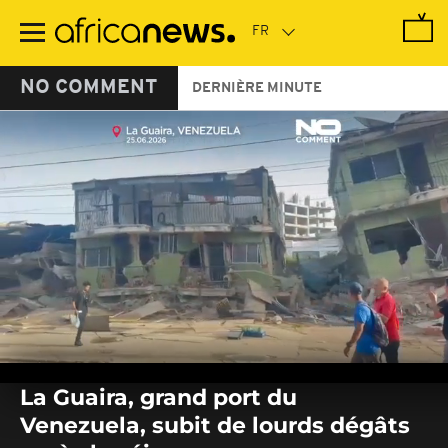
Passer
au
contenu
principal
NO COMMENT
DERNIÈRE MINUTE
0
seconds
La Guaira, grand port du
of
0
Venezuela, subit de lourds dégâts
seconds