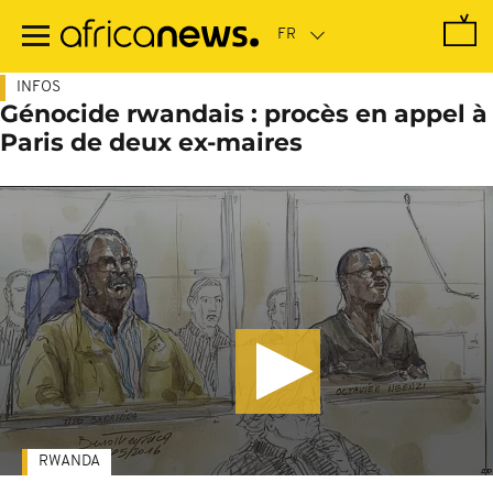
Passer
au
contenu
principal
INFOS
Génocide rwandais : procès en appel à
Paris de deux ex-maires
RWANDA