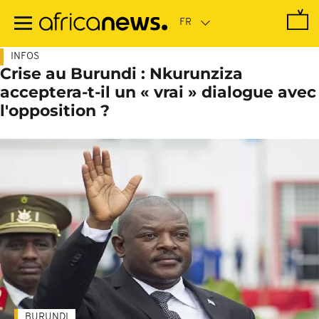
Passer
au
contenu
principal
INFOS
Crise au Burundi : Nkurunziza
acceptera-t-il un « vrai » dialogue avec
l'opposition ?
BURUNDI