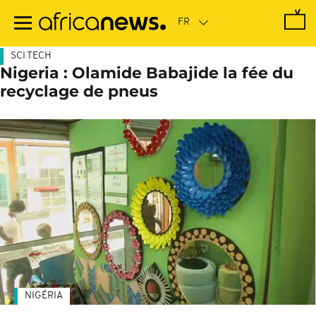
Passer
au
contenu
principal
SCI TECH
Nigeria : Olamide Babajide la fée du
recyclage de pneus
NIGÉRIA