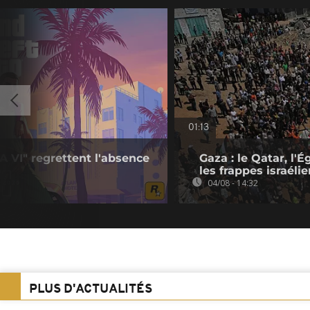
01:13
A VI" regrettent l'absence
Gaza : le Qatar, l
les frappes israéli
04/08 - 14:32
PLUS D'ACTUALITÉS