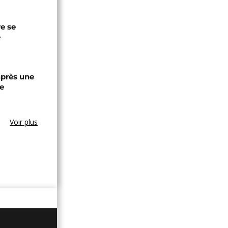
re se
e
après une
e
Voir plus