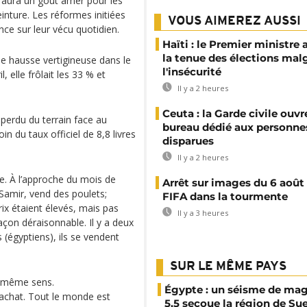
aura un goût amer pour les
inture. Les réformes initiées
VOUS AIMEREZ AUSSI
e sur leur vécu quotidien.
Haïti : le Premier ministre 
la tenue des élections mal
ne hausse vertigineuse dans le
l'insécurité
l, elle frôlait les 33 % et
Il y a 2 heures
Ceuta : la Garde civile ouvr
 perdu du terrain face au
bureau dédié aux personne
oin du taux officiel de 8,8 livres
disparues
Il y a 2 heures
re. À l’approche du mois de
Arrêt sur images du 6 août 
 Samir, vend des poulets;
FIFA dans la tourmente
prix étaient élevés, mais pas
Il y a 3 heures
çon déraisonnable. Il y a deux
 (égyptiens), ils se vendent
SUR LE MÊME PAYS
e même sens.
Égypte : un séisme de ma
ni achat. Tout le monde est
5,5 secoue la région de Su