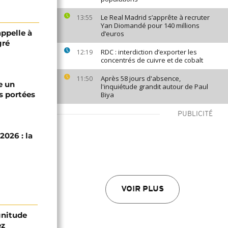
Le Real Madrid s’apprête à recruter
13:55
Yan Diomandé pour 140 millions
appelle à
d’euros
gré
RDC : interdiction d’exporter les
12:19
concentrés de cuivre et de cobalt
Après 58 jours d'absence,
11:50
e un
l'inquiétude grandit autour de Paul
s portées
Biya
PUBLICITÉ
2026 : la
VOIR PLUS
gnitude
ez