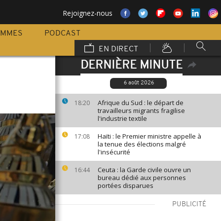
Rejoignez-nous
AMMES
PODCAST
EN DIRECT
DERNIÈRE MINUTE
6 août 2026
Afrique du Sud : le départ de
18:20
travailleurs migrants fragilise
l'industrie textile
Haïti : le Premier ministre appelle à
17:08
la tenue des élections malgré
l'insécurité
Ceuta : la Garde civile ouvre un
16:44
bureau dédié aux personnes
portées disparues
PUBLICITÉ