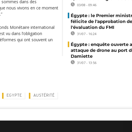
ous sommes dans des
03/08 - 09:46
 que nous vivons en ce moment
.”
Égypte : le Premier minist
félicite de l'approbation d
onds Monétaire international
l'évaluation du FMI
est vu dans l’obligation
31/07 - 16:24
réformes qui ont souvent un
Égypte : enquête ouverte 
attaque de drone au port d
Damiette
31/07 - 13:56
EGYPTE
AUSTÉRITÉ