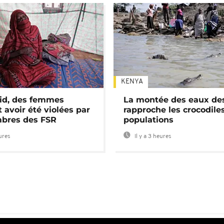
KENYA
id, des femmes
La montée des eaux des
 avoir été violées par
rapproche les crocodile
bres des FSR
populations
eures
Il y a 3 heures