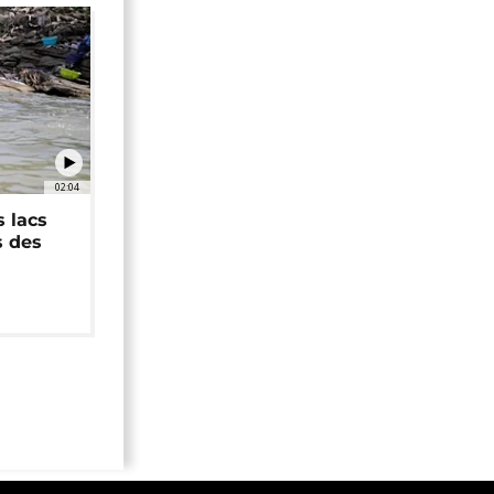
02:04
 lacs
s des