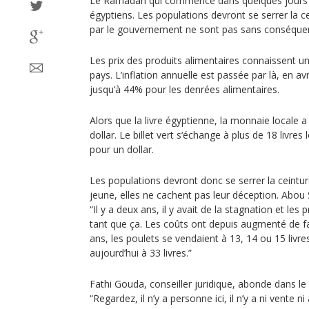
Le Ramadan qui commence dans quelques jours 
égyptiens. Les populations devront se serrer la ce
par le gouvernement ne sont pas sans conséquenc
Les prix des produits alimentaires connaissent u
pays. L’inflation annuelle est passée par là, en avri
jusqu‘à 44% pour les denrées alimentaires.
Alors que la livre égyptienne, la monnaie locale a
dollar. Le billet vert s‘échange à plus de 18 livres l
pour un dollar.
Les populations devront donc se serrer la ceintu
jeune, elles ne cachent pas leur déception. Abou
“Il y a deux ans, il y avait de la stagnation et les 
tant que ça. Les coûts ont depuis augmenté de fa
ans, les poulets se vendaient à 13, 14 ou 15 livres
aujourd’hui à 33 livres.”
Fathi Gouda, conseiller juridique, abonde dans l
“Regardez, il n’y a personne ici, il n’y a ni vente 