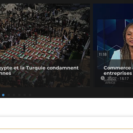
11:18
'Égypte et la Turquie condamnent
Commerce af
ennes
entreprises
30/07 - 18:17