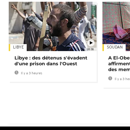
LIBYE
SOUDAN
00:58
Libye : des détenus s'évadent
A El-Obe
d'une prison dans l'Ouest
affirment
des mem
Il y a 3 heures
Il y a 3 h