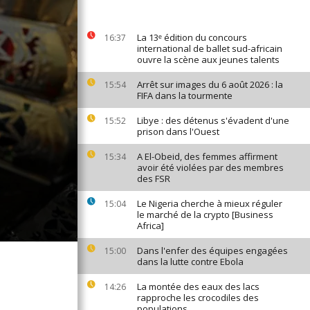
La 13ᵉ édition du concours
16:37
international de ballet sud-africain
ouvre la scène aux jeunes talents
Arrêt sur images du 6 août 2026 : la
15:54
FIFA dans la tourmente
Libye : des détenus s'évadent d'une
15:52
prison dans l'Ouest
A El-Obeid, des femmes affirment
15:34
avoir été violées par des membres
des FSR
Le Nigeria cherche à mieux réguler
15:04
le marché de la crypto [Business
Africa]
Dans l'enfer des équipes engagées
15:00
dans la lutte contre Ebola
La montée des eaux des lacs
14:26
rapproche les crocodiles des
populations