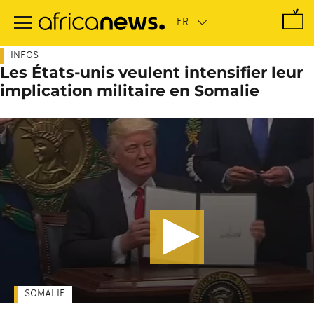
Passer
au
contenu
principal
INFOS
Les États-unis veulent intensifier leur
implication militaire en Somalie
SOMALIE