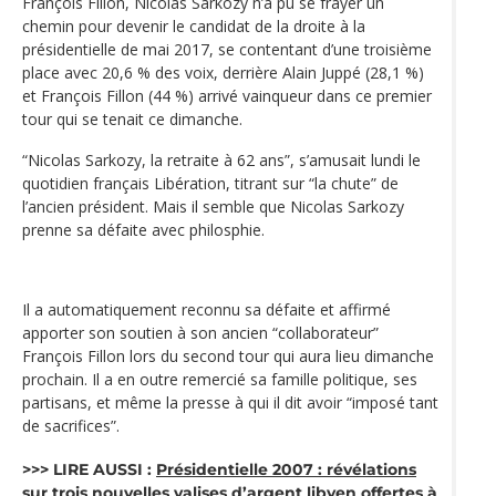
François Fillon, Nicolas Sarkozy n’a pu se frayer un
chemin pour devenir le candidat de la droite à la
présidentielle de mai 2017, se contentant d’une troisième
place avec 20,6 % des voix, derrière Alain Juppé (28,1 %)
et François Fillon (44 %) arrivé vainqueur dans ce premier
tour qui se tenait ce dimanche.
“Nicolas Sarkozy, la retraite à 62 ans”, s’amusait lundi le
quotidien français Libération, titrant sur “la chute” de
l’ancien président. Mais il semble que Nicolas Sarkozy
prenne sa défaite avec philosphie.
Il a automatiquement reconnu sa défaite et affirmé
apporter son soutien à son ancien “collaborateur”
François Fillon lors du second tour qui aura lieu dimanche
prochain. Il a en outre remercié sa famille politique, ses
partisans, et même la presse à qui il dit avoir “imposé tant
de sacrifices”.
>>> LIRE AUSSI :
Présidentielle 2007 : révélations
sur trois nouvelles valises d’argent libyen offertes à