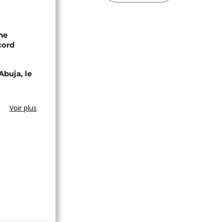
ne
cord
Abuja, le
Voir plus