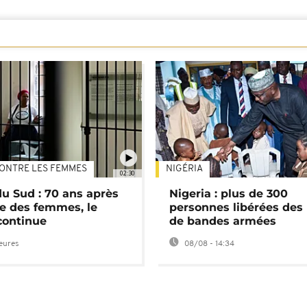
ONTRE LES FEMMES
NIGÉRIA
02:30
du Sud : 70 ans après
Nigeria : plus de 300
e des femmes, le
personnes libérées des
continue
de bandes armées
heures
08/08 - 14:34