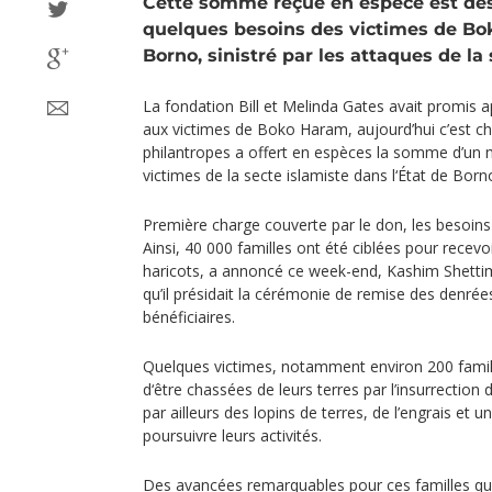
Cette somme reçue en espèce est des
quelques besoins des victimes de Bo
Borno, sinistré par les attaques de la 
La fondation Bill et Melinda Gates avait promis a
aux victimes de Boko Haram, aujourd’hui c’est ch
philantropes a offert en espèces la somme d’un mi
victimes de la secte islamiste dans l‘État de Born
Première charge couverte par le don, les besoins
Ainsi, 40 000 familles ont été ciblées pour recevo
haricots, a annoncé ce week-end, Kashim Shetti
qu’il présidait la cérémonie de remise des denrée
bénéficiaires.
Quelques victimes, notamment environ 200 famill
d‘être chassées de leurs terres par l’insurrection
par ailleurs des lopins de terres, de l’engrais et 
poursuivre leurs activités.
Des avancées remarquables pour ces familles qu