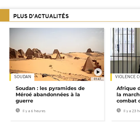
PLUS D'ACTUALITÉS
SOUDAN
VIOLENCE C
01:47
Soudan : les pyramides de
Afrique 
Méroé abandonnées à la
la march
guerre
combat 
Il y a 6 heures
Il y a 23 