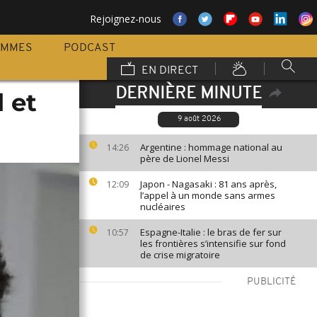
Rejoignez-nous
AMMES
PODCAST
EN DIRECT
DERNIÈRE MINUTE
l et
9 août 2026
Argentine : hommage national au
14:26
père de Lionel Messi
Japon - Nagasaki : 81 ans après,
12:09
l’appel à un monde sans armes
nucléaires
Espagne-Italie : le bras de fer sur
10:57
les frontières s’intensifie sur fond
de crise migratoire
PUBLICITÉ