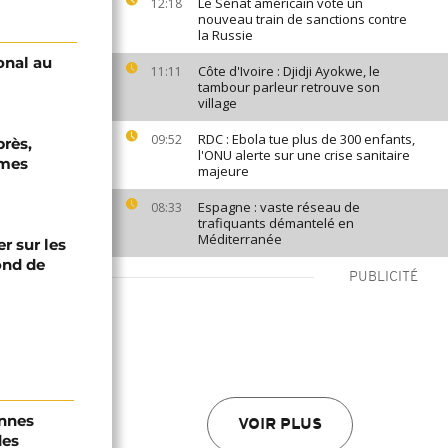
Le Sénat américain vote un
12:18
nouveau train de sanctions contre
la Russie
onal au
Côte d'Ivoire : Djidji Ayokwe, le
11:11
tambour parleur retrouve son
village
RDC : Ebola tue plus de 300 enfants,
09:52
près,
l'ONU alerte sur une crise sanitaire
rmes
majeure
Espagne : vaste réseau de
08:33
trafiquants démantelé en
Méditerranée
er sur les
fond de
PUBLICITÉ
onnes
VOIR PLUS
des