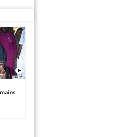
02:08
 mains