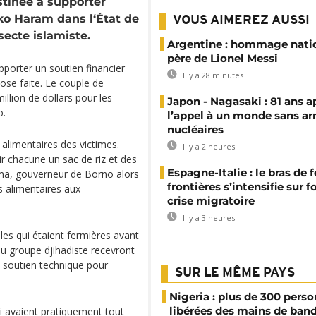
tinée à supporter
ko Haram dans l‘État de
VOUS AIMEREZ AUSSI
secte islamiste.
Argentine : hommage nati
père de Lionel Messi
pporter un soutien financier
Il y a 28 minutes
ose faite. Le couple de
llion de dollars pour les
Japon - Nagasaki : 81 ans a
o.
l’appel à un monde sans a
nucléaires
 alimentaires des victimes.
Il y a 2 heures
ir chacune un sac de riz et des
Espagne-Italie : le bras de f
ma, gouverneur de Borno alors
frontières s’intensifie sur 
s alimentaires aux
crise migratoire
Il y a 3 heures
es qui étaient fermières avant
 du groupe djihadiste recevront
un soutien technique pour
SUR LE MÊME PAYS
Nigeria : plus de 300 pers
libérées des mains de ban
i avaient pratiquement tout