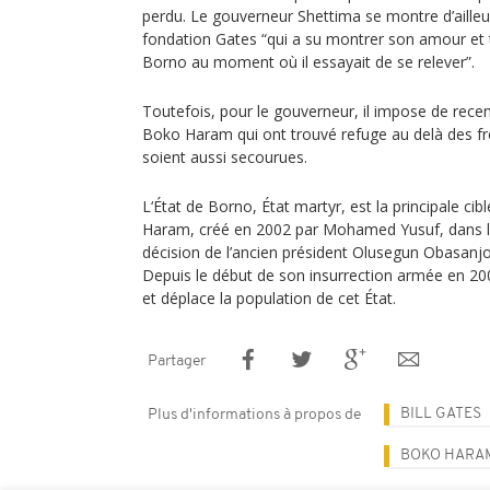
perdu. Le gouverneur Shettima se montre d’ailleu
fondation Gates “qui a su montrer son amour et 
Borno au moment où il essayait de se relever”.
Toutefois, pour le gouverneur, il impose de recen
Boko Haram qui ont trouvé refuge au delà des fro
soient aussi secourues.
L‘État de Borno, État martyr, est la principale ci
Haram, créé en 2002 par Mohamed Yusuf, dans la 
décision de l’ancien président Olusegun Obasanjo d
Depuis le début de son insurrection armée en 2
et déplace la population de cet État.
Partager
BILL GATES
Plus d'informations à propos de
BOKO HARA