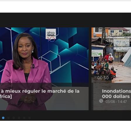
00:50
 à mieux réguler le marché de la
Inondation
rica]
000 dollars
03/08 - 14:47