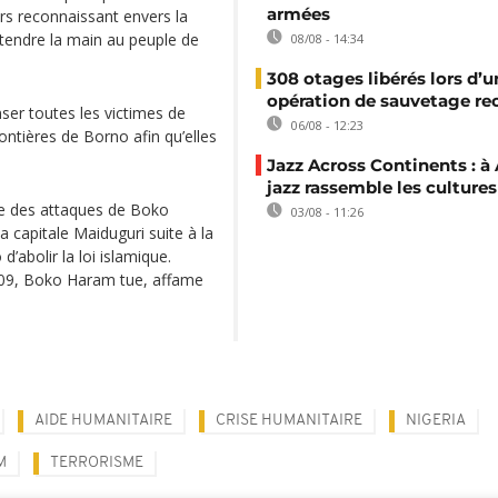
armées
rs reconnaissant envers la
tendre la main au peuple de
08/08 - 14:34
308 otages libérés lors d’u
opération de sauvetage re
ser toutes les victimes de
06/08 - 12:23
ntières de Borno afin qu’elles
Jazz Across Continents : à 
jazz rassemble les cultures
ble des attaques de Boko
03/08 - 11:26
capitale Maiduguri suite à la
’abolir la loi islamique.
009, Boko Haram tue, affame
AIDE HUMANITAIRE
CRISE HUMANITAIRE
NIGERIA
M
TERRORISME