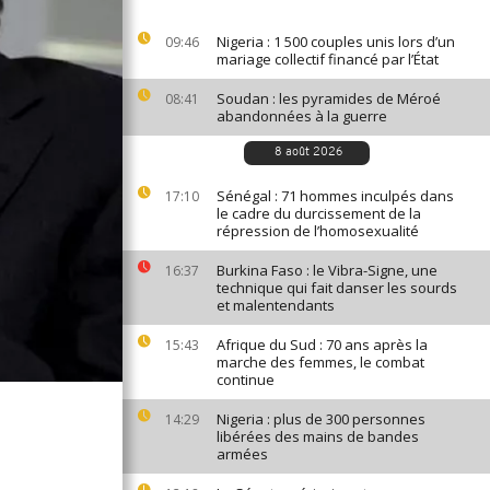
Nigeria : 1 500 couples unis lors d’un
09:46
mariage collectif financé par l’État
Soudan : les pyramides de Méroé
08:41
abandonnées à la guerre
8 août 2026
Sénégal : 71 hommes inculpés dans
17:10
le cadre du durcissement de la
répression de l’homosexualité
Burkina Faso : le Vibra-Signe, une
16:37
technique qui fait danser les sourds
et malentendants
Afrique du Sud : 70 ans après la
15:43
marche des femmes, le combat
continue
Nigeria : plus de 300 personnes
14:29
libérées des mains de bandes
armées