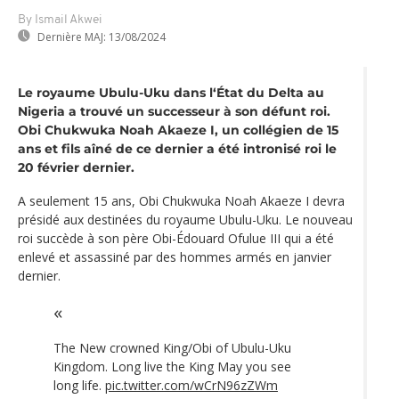
By Ismail Akwei
Dernière MAJ:
13/08/2024
Le royaume Ubulu-Uku dans l‘État du Delta au
Nigeria a trouvé un successeur à son défunt roi.
Obi Chukwuka Noah Akaeze I, un collégien de 15
ans et fils aîné de ce dernier a été intronisé roi le
20 février dernier.
A seulement 15 ans, Obi Chukwuka Noah Akaeze I devra
présidé aux destinées du royaume Ubulu-Uku. Le nouveau
roi succède à son père Obi-Édouard Ofulue III qui a été
enlevé et assassiné par des hommes armés en janvier
dernier.
The New crowned King/Obi of Ubulu-Uku
Kingdom. Long live the King May you see
long life.
pic.twitter.com/wCrN96zZWm