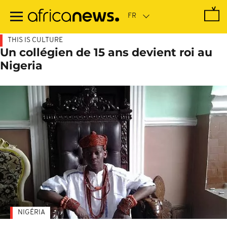
Passer
au
contenu
principal
THIS IS CULTURE
Un collégien de 15 ans devient roi au
Nigeria
NIGÉRIA