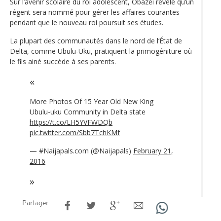
Sur l’avenir scolaire du roi adolescent, Obazei révèle qu’un
régent sera nommé pour gérer les affaires courantes
pendant que le nouveau roi poursuit ses études.
La plupart des communautés dans le nord de l‘État de
Delta, comme Ubulu-Uku, pratiquent la primogéniture où
le fils ainé succède à ses parents.
More Photos Of 15 Year Old New King
Ubulu-uku Community in Delta state
https://t.co/LH5YVFWDQb
pic.twitter.com/Sbb7TchKMf
— #Naijapals.com (@Naijapals)
February 21,
2016
Partager