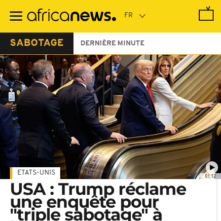
Passer
au
contenu
principal
SABOTAGE
DERNIÈRE MINUTE
ETATS-UNIS
01:12
USA : Trump réclame
une enquête pour
"triple sabotage" à