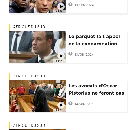
poignets qui font
13/08/2024
penser à une tentative
01:20
de suicide
AFRIQUE DU SUD
Le parquet fait appel
de la condamnation
de Pistorius
13/08/2024
01:09
AFRIQUE DU SUD
Les avocats d'Oscar
Pistorius ne feront pas
appel de sa
13/08/2024
condamnation
01:42
AFRIQUE DU SUD