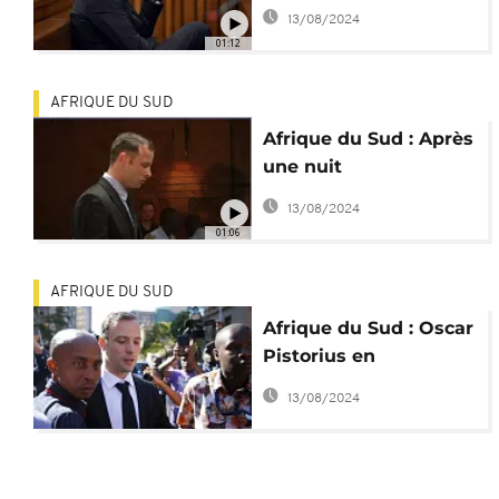
devant le juge
13/08/2024
01:12
AFRIQUE DU SUD
Afrique du Sud : Après
une nuit
d'observation, Oscar
13/08/2024
Pistorius est sorti de
01:06
l'hôpital
AFRIQUE DU SUD
Afrique du Sud : Oscar
Pistorius en
observation à l'hôpital
13/08/2024