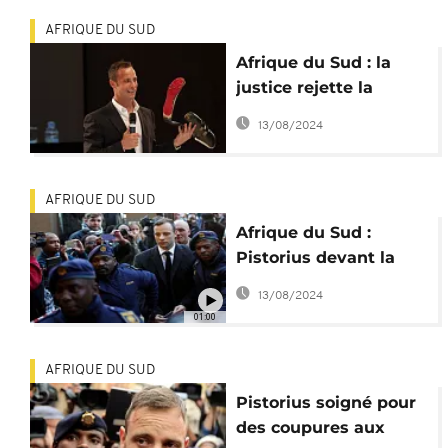
AFRIQUE DU SUD
Afrique du Sud : la
justice rejette la
demande d'appel du
13/08/2024
parquet pour la peine
de Pistorius
AFRIQUE DU SUD
Afrique du Sud :
Pistorius devant la
Haute cour de Pretoria
13/08/2024
ce vendredi
01:00
AFRIQUE DU SUD
Pistorius soigné pour
des coupures aux