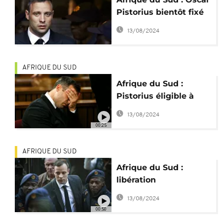
Pistorius bientôt fixé
sur une possible
13/08/2024
libération
AFRIQUE DU SUD
Afrique du Sud :
Pistorius éligible à
une libération
13/08/2024
conditionnelle
00:25
AFRIQUE DU SUD
Afrique du Sud :
libération
conditionnelle pour
13/08/2024
Oscar Pistorius ?
00:50