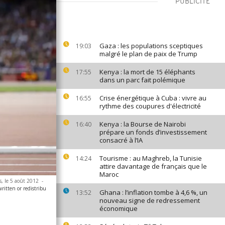
PUBLICITÉ
Gaza : les populations sceptiques
19:03
malgré le plan de paix de Trump
Kenya : la mort de 15 éléphants
17:55
dans un parc fait polémique
Crise énergétique à Cuba : vivre au
16:55
rythme des coupures d'électricité
Kenya : la Bourse de Nairobi
16:40
prépare un fonds d’investissement
consacré à l’IA
Tourisme : au Maghreb, la Tunisie
14:24
attire davantage de français que le
Maroc
s, le 5 août 2012
-
ritten or redistribu
Ghana : l’inflation tombe à 4,6 %, un
13:52
nouveau signe de redressement
économique