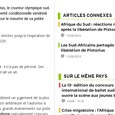
rius, le coureur olympique sud-
berté conditionnelle vendredi
ARTICLES CONNEXES
our le meurtre de sa petite
Afrique du Sud : réactions
après la libération de Pisto
strictes jusqu'à l'expiration de
13/08/2024
029.
Les Sud-Africains partagés 
libération de Pistorius
13/08/2024
e
: il n'a pas de péroné. Ses
'ait un an.
SUR LE MÊME PAYS
La 13ᵉ édition du concours
international de ballet sud
ouvre la scène aux jeunes 
 obtient un jugement de la plus
06/08 - 16:53
ion antérieure et l'autorise à
lus grands événements sur piste
Crise migratoire : l’Afriqu
arbone
spécialement conçues