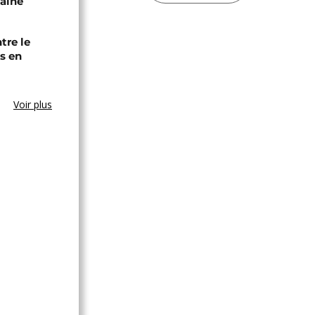
caine
tre le
s en
Voir plus