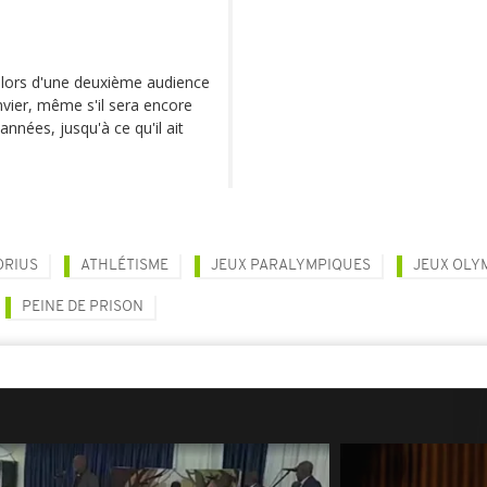
le lors d'une deuxième audience
anvier, même s'il sera encore
années, jusqu'à ce qu'il ait
ORIUS
ATHLÉTISME
JEUX PARALYMPIQUES
JEUX OLY
PEINE DE PRISON