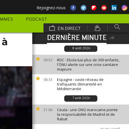
Rejoignez-nous
AMMES
PODCAST
EN DIRECT
DERNIÈRE MINUTE
 à
8 août 2026
RDC : Ebola tue plus de 300 enfants,
09:52
l'ONU alerte sur une crise sanitaire
majeure
Espagne : vaste réseau de
08:33
trafiquants démantelé en
Méditerranée
7 août 2026
Ceuta : une ONG marocaine pointe
21:06
la responsabilité de Madrid et de
Rabat