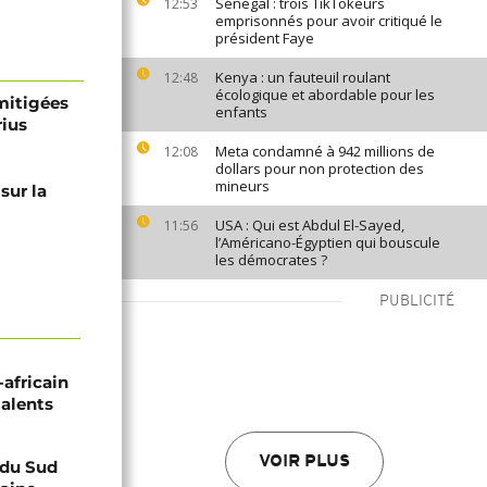
Sénégal : trois TikTokeurs
12:53
emprisonnés pour avoir critiqué le
président Faye
Kenya : un fauteuil roulant
12:48
écologique et abordable pour les
 mitigées
enfants
rius
Meta condamné à 942 millions de
12:08
dollars pour non protection des
mineurs
sur la
USA : Qui est Abdul El-Sayed,
11:56
l’Américano-Égyptien qui bouscule
les démocrates ?
PUBLICITÉ
-africain
talents
VOIR PLUS
e du Sud