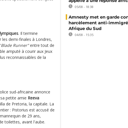
appelle à une réponse afri
05/08 - 18:38
Amnesty met en garde con
harcèlement anti-immigré
Afrique du Sud
olympiques
. Il termine
04/08 - 15:35
r les demi-finales à Londres,
"
Blade Runner"
entre tout de
ble amputé à courir aux Jeux
lus reconnaissables de la
police sud-africaine annonce
e sa petite amie
Reeva
illa de Pretoria, la capitale. La
ntier : Pistorius est accusé de
le mannequin de 29 ans,
e toilettes, avant l'aube.