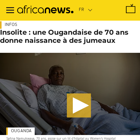
Passer
au
contenu
principal
INFOS
Insolite : une Ougandaise de 70 ans
donne naissance à des jumeaux
OUGANDA
Safina Namukwaya, 70 ans, assise sur un lit d'hôpital au Women's Hospital