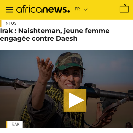
Passer
au
contenu
principal
INFOS
Irak : Naishteman, jeune femme
engagée contre Daesh
IRAK