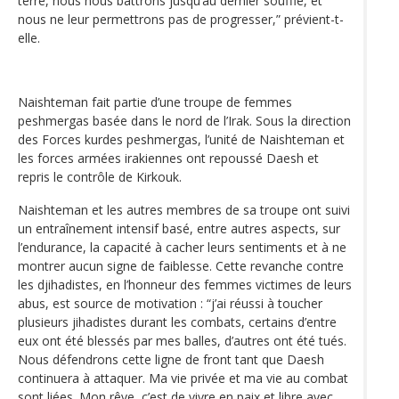
terre, nous nous battrons jusqu’au dernier souffle, et
nous ne leur permettrons pas de progresser,” prévient-t-
elle.
Naishteman fait partie d’une troupe de femmes
peshmergas basée dans le nord de l’Irak. Sous la direction
des Forces kurdes peshmergas, l’unité de Naishteman et
les forces armées irakiennes ont repoussé Daesh et
repris le contrôle de Kirkouk.
Naishteman et les autres membres de sa troupe ont suivi
un entraînement intensif basé, entre autres aspects, sur
l’endurance, la capacité à cacher leurs sentiments et à ne
montrer aucun signe de faiblesse. Cette revanche contre
les djihadistes, en l’honneur des femmes victimes de leurs
abus, est source de motivation : “j’ai réussi à toucher
plusieurs jihadistes durant les combats, certains d’entre
eux ont été blessés par mes balles, d’autres ont été tués.
Nous défendrons cette ligne de front tant que Daesh
continuera à attaquer. Ma vie privée et ma vie au combat
sont liées. Mon rêve, c’est de vivre en paix et libre avec