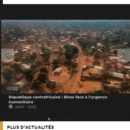
02:22
République centrafricaine : Birao face à l’urgence
humanitaire
24/07 - 16:03
PLUS D'ACTUALITÉS