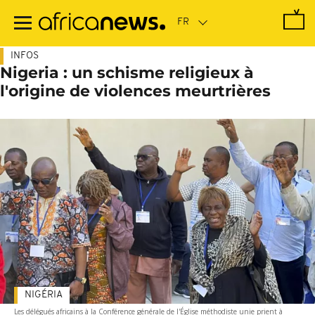
Passer
au
contenu
principal
INFOS
Nigeria : un schisme religieux à
l'origine de violences meurtrières
NIGÉRIA
Les délégués africains à la Conférence générale de l'Église méthodiste unie prient à