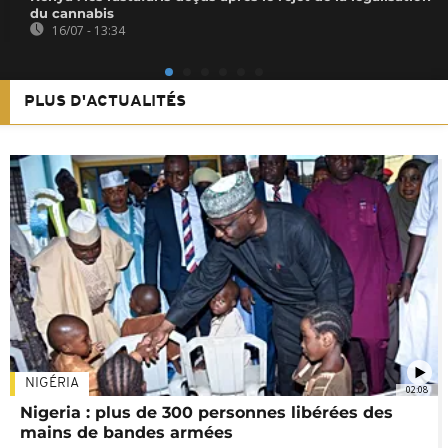
du cannabis
16/07 - 13:34
PLUS D'ACTUALITÉS
NIGÉRIA
02:08
Nigeria : plus de 300 personnes libérées des
mains de bandes armées