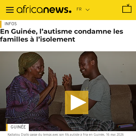
Passer
au
contenu
principal
INFOS
En Guinée, l’autisme condamne les
familles à l’isolement
GUINÉE
Kadiatou Diallo passe du temps avec son fils autiste à Fria en Guinée, 16 mai 2026