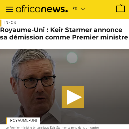
Passer
au
contenu
principal
INFOS
Royaume-Uni : Keir Starmer annonce
sa démission comme Premier ministre
ROYAUME-UNI
Le Premier ministre britannique Keir Starmer se rend dans un centre