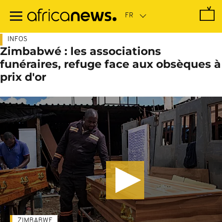
Passer
au
contenu
principal
INFOS
Zimbabwé : les associations
funéraires, refuge face aux obsèques à
prix d'or
ZIMBABWE