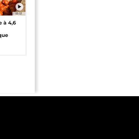
00:51
e à 4,6
que