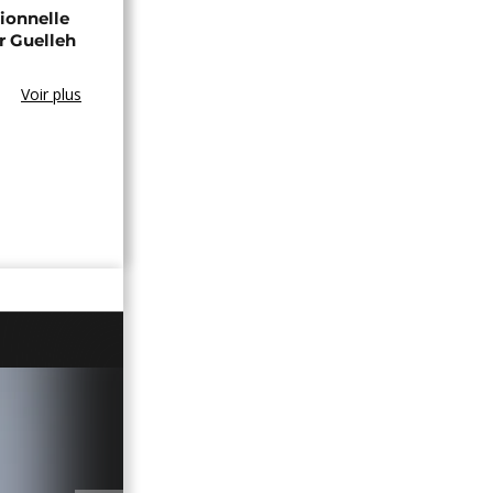
tionnelle
r Guelleh
Voir plus