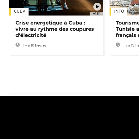
CUBA
INFO
01:54
Crise énergétique à Cuba :
Tourisme
vivre au rythme des coupures
Tunisie 
d'électricité
français
Il y a 10 heures
Il y a 13 h