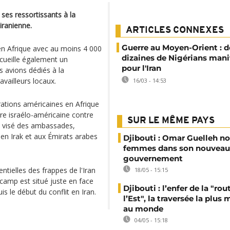
ses ressortissants à la
iranienne.
ARTICLES CONNEXES
Guerre au Moyen-Orient : d
e en Afrique avec au moins 4 000
dizaines de Nigérians mani
cueille également un
pour l'Iran
 avions dédiés à la
availleurs locaux.
16/03 - 14:53
tions américaines en Afrique
re israélo-américaine contre
SUR LE MÊME PAYS
jà visé des ambassades,
, en Irak et aux Émirats arabes
Djibouti : Omar Guelleh 
femmes dans son nouveau
gouvernement
ntielles des frappes de l'Iran
18/05 - 15:15
 camp est situé juste en face
Djibouti : l’enfer de la "rou
 le début du conflit en Iran.
l’Est", la traversée la plus 
au monde
04/05 - 15:18