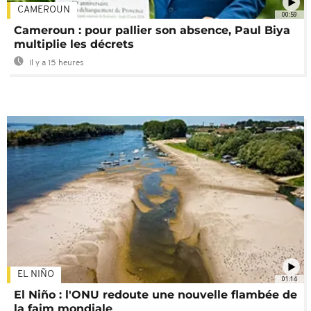
CAMEROUN
00:59
Cameroun : pour pallier son absence, Paul Biya
multiplie les décrets
Il y a 15 heures
EL NIÑO
01:14
El Niño : l'ONU redoute une nouvelle flambée de
la faim mondiale