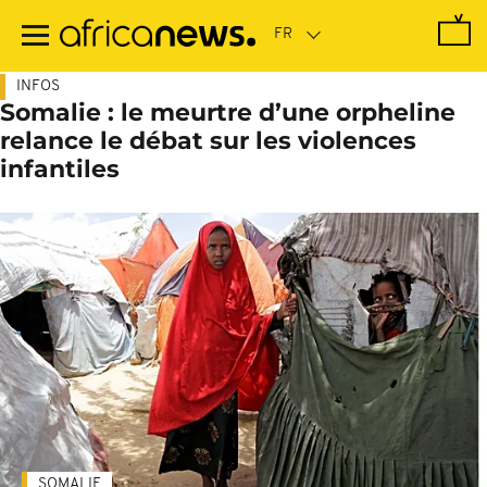
Passer
au
contenu
principal
INFOS
Somalie : le meurtre d’une orpheline
relance le débat sur les violences
infantiles
SOMALIE