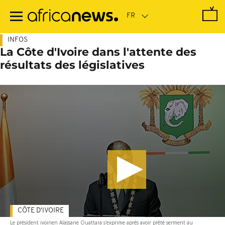
Passer
au
contenu
principal
INFOS
La Côte d'Ivoire dans l'attente des
résultats des législatives
CÔTE D'IVOIRE
Le président ivoirien Alassane Ouattara s'exprime après avoir prêté serment au