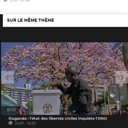
17/07 - 07:03
SUR LE MÊME THÈME
01:01
Ouganda : l'état des libertés civiles inquiète l'ONU
31/07 - 18:35