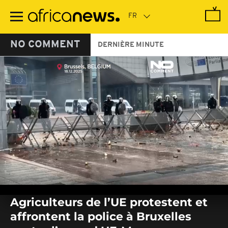
Passer
au
contenu
principal
NO COMMENT
DERNIÈRE MINUTE
0
seconds
Agriculteurs de l’UE protestent et
of
0
affrontent la police à Bruxelles
seconds