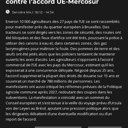
contre l’accord UE-Mercosur
Dernière MAJ:
18/12 - 14:34
Environ 10 000 agriculteurs des 27 pays de l’UE se sont rassemblés
pour manifester près du quartier européen à Bruxelles. Des
tracteurs se sont dirigés vers les zones de sécurité, des routes ont
été bloquées et des feux d’artifice ont été tirés, poussant la police à
utiliser des canons à eau et, dans certaines zones, des gaz
lacrymogènes pour maîtriser la foule. Des pommes de terre et des
œufs ont été jetés alors que les policiers tentaient de maintenir
ouverts les axes d’accès. Les agriculteurs s’opposent à l’accord
commercial de l’UE avec les pays du Mercosur, estimant qu’il les
exposerait à une concurrence déloyale. Négocié depuis 25 ans,
l’accord supprimerait la plupart des droits de douane sur 15 ans et
couvrirait un marché de 780 millions de personnes. Les
manifestants ont aussi critiqué les réformes prévues de la Politique
agricole commune après 2027, redoutant des coupes dans les
subventions. La manifestation a coïncidé avec un sommet du
Conseil européen et s’est tenue à la veille du voyage prévu d’Ursula
von der Leyen au Brésil, ajoutant une pression politique alors que
les dirigeants débattent d’une éventuelle modification ou d’un
report de l’accord.