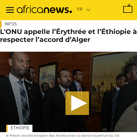
Passer
au
contenu
principal
INFOS
L'ONU appelle l’Érythrée et l’Éthiopie à
respecter l’accord d’Alger
ETHIOPIE
le Premier ministre éthiopien Abiy Ahmed arrive à la séance d'ouverture du 33e