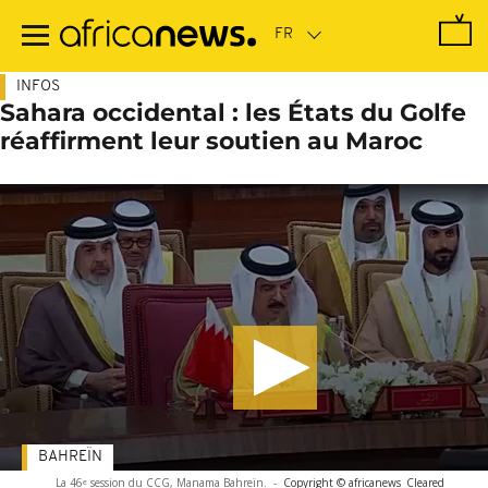
Passer
au
contenu
principal
INFOS
Sahara occidental : les États du Golfe
réaffirment leur soutien au Maroc
BAHREÏN
La 46ᵉ session du CCG, Manama Bahreïn.
-
Copyright © africanews
Cleared