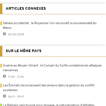
ARTICLES CONNEXES
Sahara occidental : le Royaume-Uni reconnaît la souveraineté du
Maroc
02/06/2025
SUR LE MÊME PAYS
Guerre au Moyen-Orient : le Conseil du Golfe condamne les attaques
iraniennes
11/06 - 12:36
Les Émirats reconnaissent des erreurs dans la gestion du conflit
soudanais
04/11 - 09:47
Le Bahreïn sanctionné pour dopage, la naturalisation d'athlètes