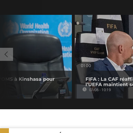
01:00
 l'OMS à Kinshasa pour
FIFA : La CAF réaff
l’UEFA maintient s
07/08 - 10:19