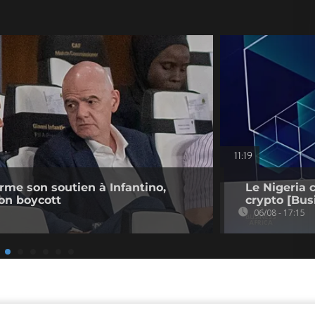
11:19
irme son soutien à Infantino,
Le Nigeria 
on boycott
crypto [Bus
06/08 - 17:15