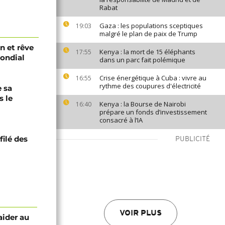
Rabat
Gaza : les populations sceptiques
19:03
malgré le plan de paix de Trump
n et rêve
Kenya : la mort de 15 éléphants
17:55
Mondial
dans un parc fait polémique
Crise énergétique à Cuba : vivre au
16:55
rythme des coupures d'électricité
 sa
s le
Kenya : la Bourse de Nairobi
16:40
prépare un fonds d’investissement
consacré à l’IA
filé des
PUBLICITÉ
VOIR PLUS
aider au