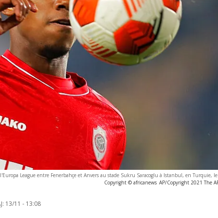
 l'Europa League entre Fenerbahçe et Anvers au stade Sukru Saracoglu à Istanbul, en Turquie, l
Copyright © africanews
AP/Copyright 2021 The AP.
J:
13/11 - 13:08