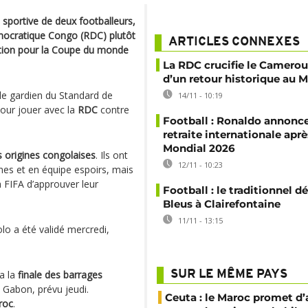
sportive de deux footballeurs,
émocratique Congo (RDC) plutôt
ARTICLES CONNEXES
cation pour la Coupe du monde
La RDC crucifie le Camerou
d’un retour historique au 
 le gardien du Standard de
14/11 - 10:19
pour jouer avec la
RDC
contre
Football : Ronaldo annonce
retraite internationale aprè
Mondial 2026
 origines congolaises
. Ils ont
12/11 - 10:23
nes et en équipe espoirs, mais
a FIFA d’approuver leur
Football : le traditionnel dé
Bleus à Clairefontaine
11/11 - 13:15
polo a été validé mercredi,
a la
finale des barrages
SUR LE MÊME PAYS
 Gabon, prévu jeudi.
Ceuta : le Maroc promet d’
roc
.