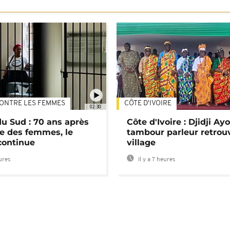
ONTRE LES FEMMES
CÔTE D'IVOIRE
02:30
du Sud : 70 ans après
Côte d'Ivoire : Djidji Ay
e des femmes, le
tambour parleur retrou
continue
village
eures
Il y a 7 heures