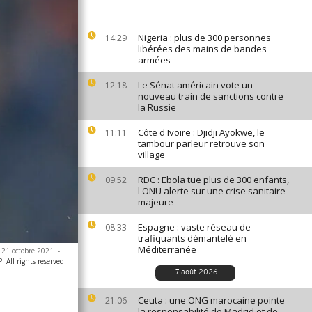
Nigeria : plus de 300 personnes
14:29
libérées des mains de bandes
armées
Le Sénat américain vote un
12:18
nouveau train de sanctions contre
la Russie
Côte d'Ivoire : Djidji Ayokwe, le
11:11
tambour parleur retrouve son
village
RDC : Ebola tue plus de 300 enfants,
09:52
l'ONU alerte sur une crise sanitaire
majeure
Espagne : vaste réseau de
08:33
trafiquants démantelé en
Méditerranée
e 21 octobre 2021
-
 All rights reserved
7 août 2026
Ceuta : une ONG marocaine pointe
21:06
la responsabilité de Madrid et de