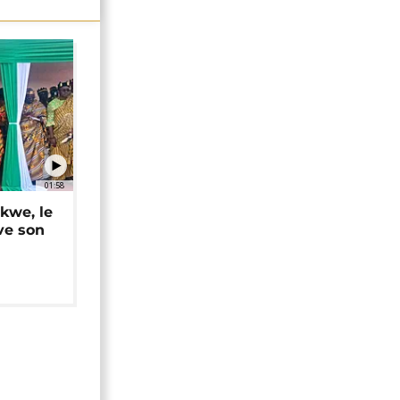
01:58
okwe, le
ve son