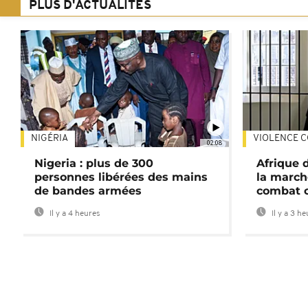
PLUS D'ACTUALITÉS
NIGÉRIA
VIOLENCE C
02:08
Nigeria : plus de 300
Afrique 
personnes libérées des mains
la march
de bandes armées
combat 
Il y a 4 heures
Il y a 3 h