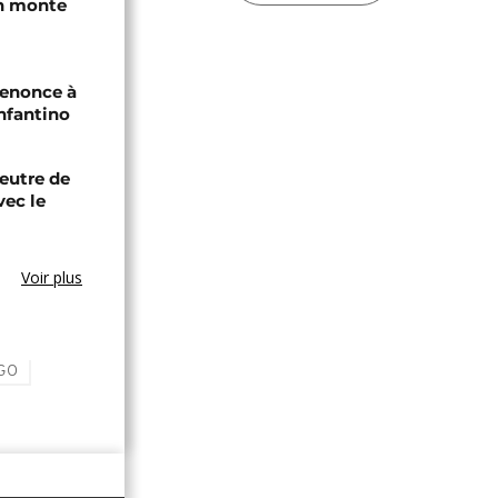
an monte
renonce à
Infantino
eutre de
vec le
Voir plus
GO