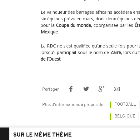
Le vainqueur des barrages africains accédera ensu
six équipes prévu en mars, dont deux équipes déc
pour la
Coupe du monde
, coorganisée par les
Ét
Mexique
.
La RDC ne s’est qualifiée qu’une seule fois pou
lorsqu’il participait sous le nom de
Zaïre
, lors du
de l’Ouest
.
Partager
FOOTBALL
Plus d'informations à propos de
BELGIQUE
SUR LE MÊME THÈME