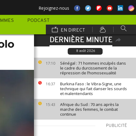
Rejoignez-nous
AMMES
PODCAST
EN DIRECT
DERNIÈRE MINUTE
olo
8 août 2026
Sénégal : 71 hommes inculpés dans
17:10
le cadre du durcissement de la
répression de l’homosexualité
Burkina Faso : le Vibra-Signe, une
16:37
technique qui fait danser les sourds
et malentendants
Afrique du Sud : 70 ans après la
15:43
marche des femmes, le combat
continue
PUBLICITÉ