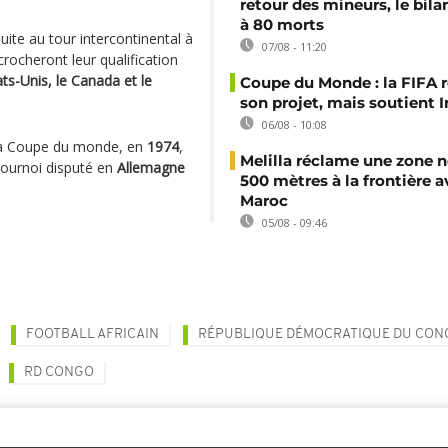
retour des mineurs, le bil
à 80 morts
ite au tour intercontinental à
07/08 - 11:20
rocheront leur qualification
ats-Unis, le Canada et le
Coupe du Monde : la FIFA 
son projet, mais soutient 
06/08 - 10:08
r la Coupe du monde, en
1974
,
Melilla réclame une zone n
 tournoi disputé en
Allemagne
500 mètres à la frontière a
Maroc
05/08 - 09:46
FOOTBALL AFRICAIN
RÉPUBLIQUE DÉMOCRATIQUE DU CON
RD CONGO