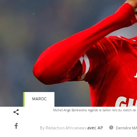
MAROC
Michel-Ange Balikwisha regarde le ballon lors du match de
avec AP
Dernière MA
By Rédaction Africanews