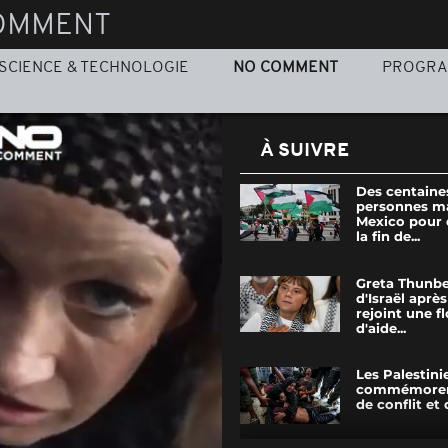
OMMENT
SCIENCE & TECHNOLOGIE
NO COMMENT
PROGR
À SUIVRE
Des centaine
personnes ma
Mexico pour
la fin de...
Greta Thunbe
d'Israël après
rejoint une fl
d'aide...
Les Palestini
commémoren
de conflit et