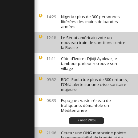
de voitures
ient un
encieux aux
Nigeria : plus de 300 personnes
14:29
libérées des mains de bandes
armées
vient du 7
Le Sénat américain vote un
12:18
 que la
nouveau train de sanctions contre
a continue
la Russie
Côte d'Ivoire : Djidji Ayokwe, le
11:11
o.R. en
tambour parleur retrouve son
termine par
village
 la Terre
RDC : Ebola tue plus de 300 enfants,
09:52
l'ONU alerte sur une crise sanitaire
majeure
Espagne : vaste réseau de
08:33
trafiquants démantelé en
Méditerranée
7 août 2026
Ceuta : une ONG marocaine pointe
21:06
la responsabilité de Madrid et de