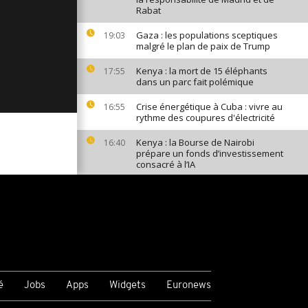
Rabat
Gaza : les populations sceptiques
19:03
malgré le plan de paix de Trump
Kenya : la mort de 15 éléphants
17:55
dans un parc fait polémique
Crise énergétique à Cuba : vivre au
16:55
rythme des coupures d'électricité
Kenya : la Bourse de Nairobi
16:40
prépare un fonds d’investissement
consacré à l’IA
PUBLICITÉ
é
Jobs
Apps
Widgets
Euronews
VOIR PLUS