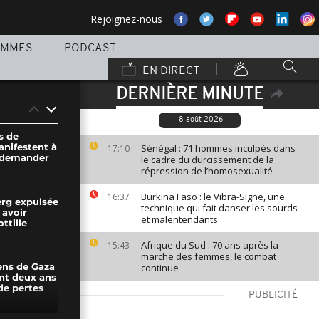
Rejoignez-nous
AMMES
PODCAST
EN DIRECT
DERNIÈRE MINUTE
8 août 2026
s de
nifestent à
Sénégal : 71 hommes inculpés dans
17:10
 demander
le cadre du durcissement de la
répression de l’homosexualité
Burkina Faso : le Vibra-Signe, une
16:37
rg expulsée
technique qui fait danser les sourds
 avoir
et malentendants
ottille
Afrique du Sud : 70 ans après la
15:43
marche des femmes, le combat
continue
ens de Gaza
t deux ans
 de pertes
PUBLICITÉ