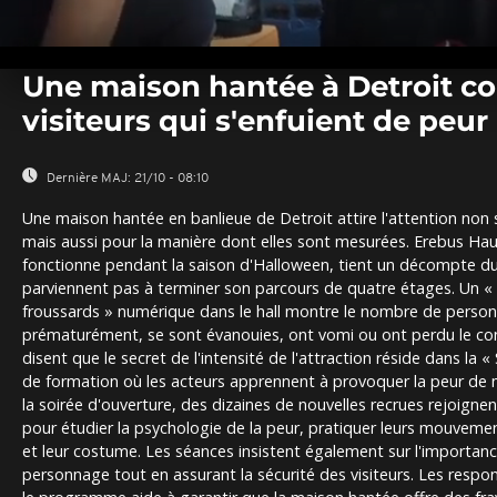
0
seconds
Une maison hantée à Detroit co
of
0
visiteurs qui s'enfuient de peur
seconds
Volume
0%
Dernière MAJ:
21/10 - 08:10
Une maison hantée en banlieue de Detroit attire l'attention non
mais aussi pour la manière dont elles sont mesurées. Erebus Hau
fonctionne pendant la saison d'Halloween, tient un décompte du
parviennent pas à terminer son parcours de quatre étages. Un « 
froussards » numérique dans le hall montre le nombre de personn
prématurément, se sont évanouies, ont vomi ou ont perdu le con
disent que le secret de l'intensité de l'attraction réside dans la
de formation où les acteurs apprennent à provoquer la peur de m
la soirée d'ouverture, des dizaines de nouvelles recrues rejoigne
pour étudier la psychologie de la peur, pratiquer leurs mouvemen
et leur costume. Les séances insistent également sur l'importanc
personnage tout en assurant la sécurité des visiteurs. Les respo