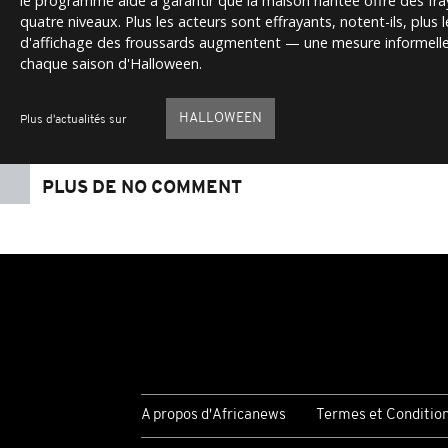
le programme aide à garantir que la maison hantée offre des fra
quatre niveaux. Plus les acteurs sont effrayants, notent-ils, plus 
d'affichage des froussards augmentent — une mesure informelle 
chaque saison d'Halloween.
HALLOWEEN
Plus d'actualités sur
PLUS DE NO COMMENT
A propos d'Africanews
Termes et Conditio