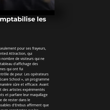
Le cimetière 
en Israël dev
mémorial sil
victimes...
mptabilise les
Israël se sou
octobre alors
guerre à Gaz
et...
 seulement pour ses frayeurs,
Le festival R.
nted Attraction, qui
Slovénie se 
un hommage à
 nombre de visiteurs qui ne
et...
tableau d'affichage des
es qui ont fui
trôle de peur. Les opérateurs
 « Scare School », un programme
anière sûre et efficace. Avant
nt des artistes expérimentés
ts et parfaire leur maquillage
e de rester dans le
nsables d'Erebus affirment que