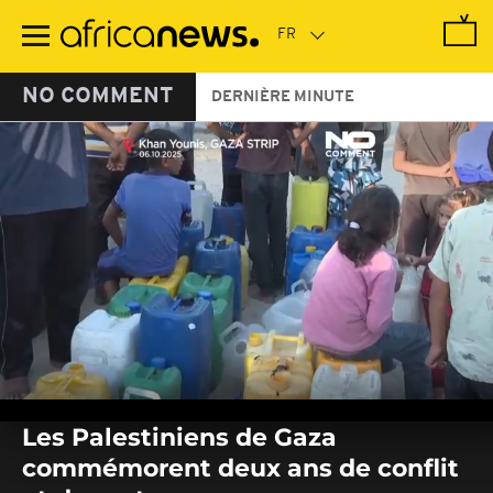
Passer
au
contenu
principal
NO COMMENT
DERNIÈRE MINUTE
0
seconds
Les Palestiniens de Gaza
of
0
commémorent deux ans de conflit
seconds