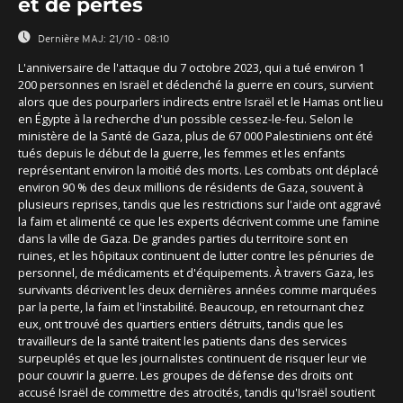
et de pertes
Dernière MAJ:
21/10 - 08:10
L'anniversaire de l'attaque du 7 octobre 2023, qui a tué environ 1
200 personnes en Israël et déclenché la guerre en cours, survient
alors que des pourparlers indirects entre Israël et le Hamas ont lieu
en Égypte à la recherche d'un possible cessez-le-feu. Selon le
ministère de la Santé de Gaza, plus de 67 000 Palestiniens ont été
tués depuis le début de la guerre, les femmes et les enfants
représentant environ la moitié des morts. Les combats ont déplacé
environ 90 % des deux millions de résidents de Gaza, souvent à
plusieurs reprises, tandis que les restrictions sur l'aide ont aggravé
la faim et alimenté ce que les experts décrivent comme une famine
dans la ville de Gaza. De grandes parties du territoire sont en
ruines, et les hôpitaux continuent de lutter contre les pénuries de
personnel, de médicaments et d'équipements. À travers Gaza, les
survivants décrivent les deux dernières années comme marquées
par la perte, la faim et l'instabilité. Beaucoup, en retournant chez
eux, ont trouvé des quartiers entiers détruits, tandis que les
travailleurs de la santé traitent les patients dans des services
surpeuplés et que les journalistes continuent de risquer leur vie
pour couvrir la guerre. Les groupes de défense des droits ont
accusé Israël de commettre des atrocités, tandis qu'Israël soutient