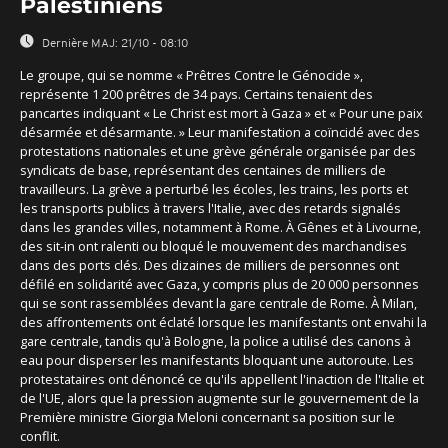
Palestiniens
Dernière MAJ:
21/10 - 08:10
Le groupe, qui se nomme « Prêtres Contre le Génocide »,
représente 1 200 prêtres de 34 pays. Certains tenaient des
pancartes indiquant « Le Christ est mort à Gaza » et « Pour une paix
désarmée et désarmante. » Leur manifestation a coïncidé avec des
protestations nationales et une grève générale organisée par des
syndicats de base, représentant des centaines de milliers de
travailleurs. La grève a perturbé les écoles, les trains, les ports et
les transports publics à travers l'Italie, avec des retards signalés
dans les grandes villes, notamment à Rome. À Gênes et à Livourne,
des sit-in ont ralenti ou bloqué le mouvement des marchandises
dans des ports clés. Des dizaines de milliers de personnes ont
défilé en solidarité avec Gaza, y compris plus de 20 000 personnes
qui se sont rassemblées devant la gare centrale de Rome. À Milan,
des affrontements ont éclaté lorsque les manifestants ont envahi la
gare centrale, tandis qu'à Bologne, la police a utilisé des canons à
eau pour disperser les manifestants bloquant une autoroute. Les
protestataires ont dénoncé ce qu'ils appellent l'inaction de l'Italie et
de l'UE, alors que la pression augmente sur le gouvernement de la
Première ministre Giorgia Meloni concernant sa position sur le
conflit.