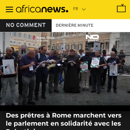
Passer
au
contenu
principal
NO COMMENT
DERNIÈRE MINUTE
0
seconds
Des prêtres à Rome marchent vers
of
0
le parlement en solidarité avec les
seconds