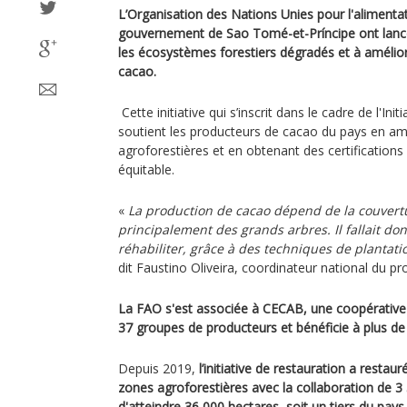
L’Organisation des Nations Unies pour l'alimentati
gouvernement de Sao Tomé-et-Príncipe ont lancé 
les écosystèmes forestiers dégradés et à amélior
cacao.
Cette initiative qui s’inscrit dans le cadre de l'Init
soutient les producteurs de cacao du pays en am
agroforestières et en obtenant des certification
équitable.
«
La production de cacao dépend de la couvertu
principalement des grands arbres. Il fallait don
réhabiliter, grâce à des techniques de plantati
dit Faustino Oliveira, coordinateur national du pr
La FAO s'est associée à CECAB, une coopérative 
37 groupes de producteurs et bénéficie à plus de 
Depuis 2019,
l’initiative de restauration a restau
zones agroforestières avec la collaboration de 3 5
d'atteindre 36 000 hectares, soit un tiers du pays 