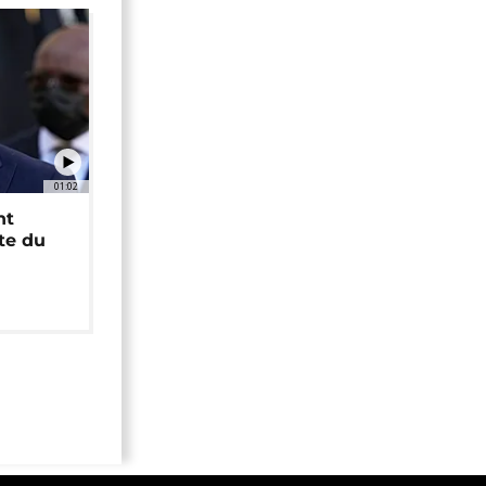
01:02
nt
ête du