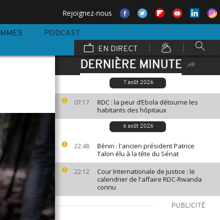
Rejoignez-nous
AMMES
PODCAST
EN DIRECT
DERNIÈRE MINUTE
7 août 2026
RDC : la peur d’Ebola détourne les
07:17
habitants des hôpitaux
6 août 2026
Bénin : l'ancien président Patrice
22:48
Talon élu à la tête du Sénat
Cour Internationale de justice : le
22:12
calendrier de l'affaire RDC-Rwanda
connu
PUBLICITÉ