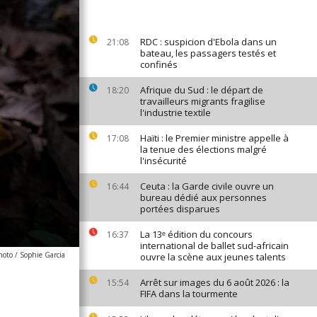
RDC : suspicion d'Ebola dans un
21:08
bateau, les passagers testés et
confinés
Afrique du Sud : le départ de
18:20
travailleurs migrants fragilise
l'industrie textile
Haïti : le Premier ministre appelle à
17:08
la tenue des élections malgré
l'insécurité
Ceuta : la Garde civile ouvre un
16:44
bureau dédié aux personnes
portées disparues
La 13ᵉ édition du concours
16:37
international de ballet sud-africain
hoto / Sophie Garcia
ouvre la scène aux jeunes talents
Arrêt sur images du 6 août 2026 : la
15:54
FIFA dans la tourmente