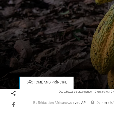
SÃO TOMÉ AND PRÍNCIPE
Volume
Des cabosses de cacao pendent à un arbre à Div
90%
avec AP
Dernière MA
By Rédaction Africanews