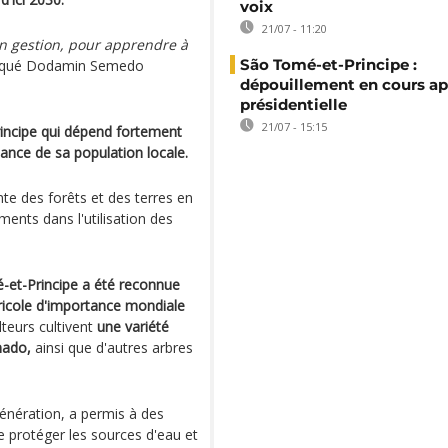
voix
21/07 - 11:20
n gestion, pour apprendre à
São Tomé-et-Principe :
iqué Dodamin Semedo
dépouillement en cours ap
présidentielle
21/07 - 15:15
incipe qui dépend fortement
ance de sa population locale.
te des forêts et des terres en
ments dans l'utilisation des
-et-Principe a été reconnue
icole d'importance mondiale
lteurs cultivent
une variété
nado,
ainsi que d'autres arbres
énération, a permis à des
 de protéger les sources d'eau et