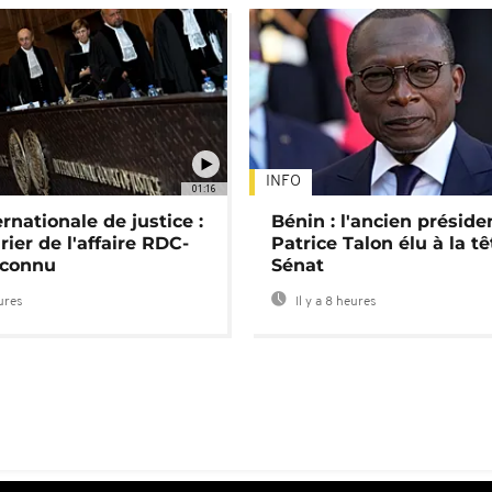
INFO
01:16
rnationale de justice :
Bénin : l'ancien préside
rier de l'affaire RDC-
Patrice Talon élu à la t
connu
Sénat
eures
Il y a 8 heures