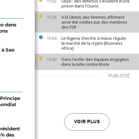
Libye : des détenus s'évadent d'une
15:52
prison dans l'Ouest
A El-Obeid, des femmes affirment
15:34
avoir été violées par des membres
cao dans
des FSR
ions
Le Nigeria cherche à mieux réguler
15:04
le marché de la crypto [Business
Africa]
" à Sao
Dans l'enfer des équipes engagées
15:00
dans la lutte contre Ebola
PUBLICITÉ
Principe
mondial
VOIR PLUS
président
4% des