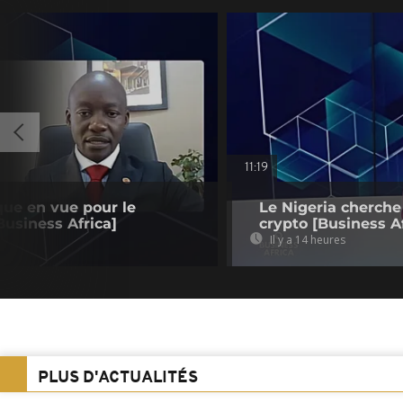
11:19
que en vue pour le
Le Nigeria cherche
usiness Africa]
crypto [Business Af
Il y a 14 heures
PLUS D'ACTUALITÉS