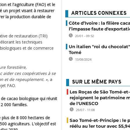
on et l'agriculture (FAO) et le
un projet visant à restaurer
ARTICLES CONNEXES
er la production durable de
Côte d’Ivoire : la filière ca
l’impasse faute d'exportat
iative de restauration (TRI)
20/01 - 09:52
éliorant les techniques
Un italien "roi du chocolat
s biologiques et de commerce
Tomé
13/08/2024
re forestière,
c aider ces coopératives à se
on et de repeuplement. »,
a
SUR LE MÊME PAYS
ojet FAO.
Les Roças de São Tomé-et-
rejoignent le patrimoine 
de cacao biologique qui réunit
de l'UNESCO
2 000 familles.
29/07 - 11:08
ré plus de 8 000 hectares de
Sao Tomé-et-Principe : le 
00 agriculteurs. L'objectif est
réélu au 1er tour avec 55,9
d'ici 2030.