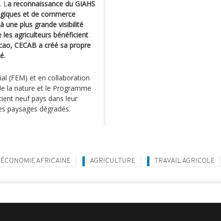
. L
a reconnaissance du GIAHS
ologiques et de commerce
à une plus grande visibilité
 les agriculteurs bénéficient
acao, CECAB a créé sa propre
é.
al (FEM) et en collaboration
 de la nature et le Programme
ient neuf pays dans leur
es paysages dégradés.
ÉCONOMIE AFRICAINE
AGRICULTURE
TRAVAIL AGRICOLE