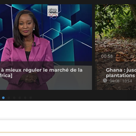
00:58
 à mieux réguler le marché de la
Ghana : jus
rica]
plantations
04/08 - 10:54