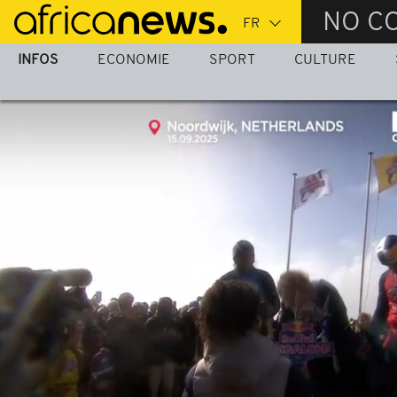
Passer
NO C
au
contenu
INFOS
ECONOMIE
SPORT
CULTURE
principal