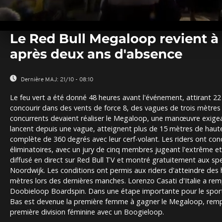
0
seconds
Le Red Bull Megaloop revient à
of
0
après deux ans d'absence
seconds
Volume
0%
Dernière MAJ:
21/10 - 08:10
Le feu vert a été donné 48 heures avant l'événement, attirant 2
concourir dans des vents de force 8, des vagues de trois mètres 
concurrents devaient réaliser le Megaloop, une manœuvre exigean
lancent depuis une vague, atteignent plus de 15 mètres de haut
complète de 360 degrés avec leur cerf-volant. Les riders ont con
éliminatoires, avec un jury de cinq membres jugeant l'extrême et
diffusé en direct sur Red Bull TV et montré gratuitement aux sp
Noordwijk. Les conditions ont permis aux riders d'atteindre des
mètres lors des dernières manches. Lorenzo Casati d'Italie a rem
Doobieloop Boardspin. Dans une étape importante pour le spor
Bas est devenue la première femme à gagner le Megaloop, rempor
première division féminine avec un Boogieloop.