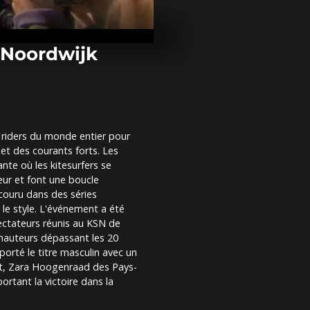
Le pape Léon
remercie les 
qu'il célèbre
anniversaire
 Noordwijk
Des drapeau
américains b
rues de Wind
visite d'État...
2 riders du monde entier pour
Un incendie à
et des courants forts. Les
déplace 1 000
détruit plusi
te où les kitesurfers se
maisons
eur et font une boucle
couru dans des séries
 le style. L'événement a été
ectateurs réunis au KSN de
 hauteurs dépassant les 20
porté le titre masculin avec un
t, Zara Hoogenraad des Pays-
tant la victoire dans la