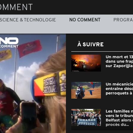
OMMENT
SCIENCE & TECHNOLOGIE
NO COMMENT
PROGR
À SUIVRE
Un mort et 13
dans une fra
sur Zaporijjia
Un mécanici
entraîne dés
perroquets à
Les familles
vers le tribu
Belfast alors
procès du...