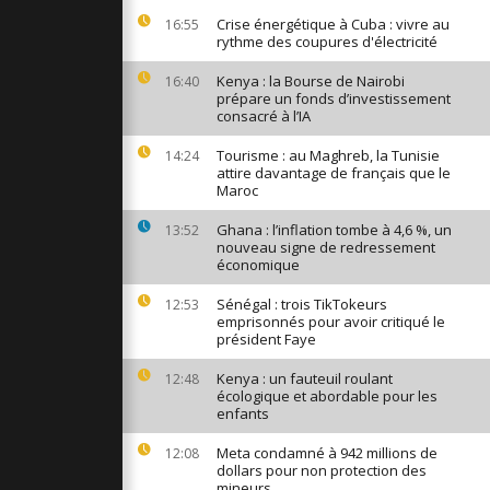
 XIV
Crise énergétique à Cuba : vivre au
16:55
fidèles alors
rythme des coupures d'électricité
 son 70e
Kenya : la Bourse de Nairobi
16:40
prépare un fonds d’investissement
consacré à l’IA
x
ordent les
sor avant la
Tourisme : au Maghreb, la Tunisie
14:24
attire davantage de français que le
Maroc
 Manille
Ghana : l’inflation tombe à 4,6 %, un
13:52
 familles et
nouveau signe de redressement
eurs
économique
Sénégal : trois TikTokeurs
12:53
emprisonnés pour avoir critiqué le
président Faye
Kenya : un fauteuil roulant
12:48
écologique et abordable pour les
enfants
Meta condamné à 942 millions de
12:08
dollars pour non protection des
mineurs