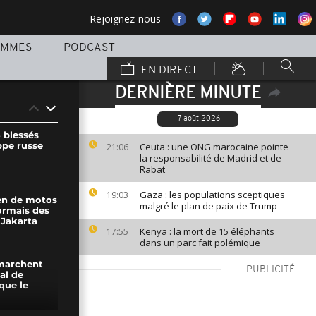
Rejoignez-nous
AMMES
PODCAST
EN DIRECT
DERNIÈRE MINUTE
7 août 2026
 blessés
ppe russe
Ceuta : une ONG marocaine pointe
21:06
la responsabilité de Madrid et de
Rabat
Gaza : les populations sceptiques
19:03
en de motos
malgré le plan de paix de Trump
ormais des
 Jakarta
Kenya : la mort de 15 éléphants
17:55
dans un parc fait polémique
 marchent
PUBLICITÉ
nal de
 que le