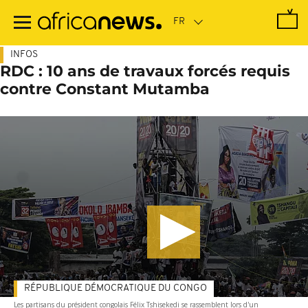
Passer
au
contenu
principal
INFOS
RDC : 10 ans de travaux forcés requis
contre Constant Mutamba
RÉPUBLIQUE DÉMOCRATIQUE DU CONGO
Les partisans du président congolais Félix Tshisekedi se rassemblent lors d'un