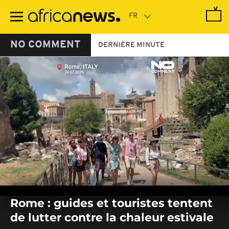
Passer
au
contenu
principal
NO COMMENT
DERNIÈRE MINUTE
0
seconds
Rome : guides et touristes tentent
of
0
de lutter contre la chaleur estivale
seconds