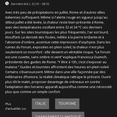
Dernière MAJ:
21/10 - 08:10
Avec très peu de précipitations en juillet, Rome et d'autres villes
italiennes suffoquent. Même si l'alerte rouge en vigueur jusqu'au
début juillet a été levée, la chaleur reste bien présente à Rome,
avec des températures oscillant entre 32 et 34 °C ces derniers
jours. Sur les sites touristiques les plus fréquentés, l'air est lourd,
étouffant. La densité des foules, mêlée à la pierre brûlante et à
l'absence d'ombre, accentue cette impression d'asphyxie. Dans les
ruines du Forum, exposées en plein soleil, la chaleur n'est plus
seulement un inconfort : elle devient un véritable risque. “Le Forum
est une cuvette, sans ombre ni vent” explique Francesca Duimich,
présidente des guides de Rome. “Y être à 13h, c’est s’exposer au
malaise.” Guides et touristes affrontent des heures en plein soleil.
Certains s’évanouissent. Même dans une ville façonnée par des
millénaires d’histoire, la réalité climatique rattrape le présent. Ouvrir
plus tôt le matin, proposer davantage de créneaux en soirée :
l’adaptation des horaires apparaît aujourd’hui comme une nécessité
plus que comme un simple confort.
ITALIE
TOURISME
Plus
d'actualités sur