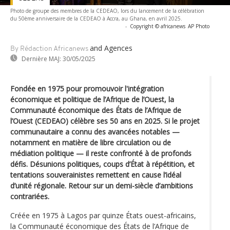
Photo de groupe des membres de la CEDEAO, lors du lancement de la célébration
du 50ème anniversaire de la CEDEAO à Accra, au Ghana, en avril 2025.
-
Copyright © africanews
AP Photo
and Agences
By Rédaction Africanews
Dernière MAJ:
30/05/2025
Fondée en 1975 pour promouvoir l'intégration
économique et politique de l’Afrique de l’Ouest, la
Communauté économique des États de l’Afrique de
l’Ouest (CEDEAO) célèbre ses 50 ans en 2025. Si le projet
communautaire a connu des avancées notables —
notamment en matière de libre circulation ou de
médiation politique — il reste confronté à de profonds
défis. Désunions politiques, coups d’État à répétition, et
tentations souverainistes remettent en cause l’idéal
d’unité régionale. Retour sur un demi-siècle d’ambitions
contrariées.
Créée en 1975 à Lagos par quinze États ouest-africains,
la Communauté économique des États de l’Afrique de