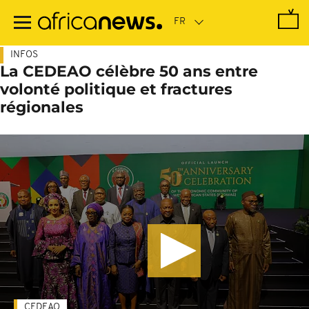
Passer
au
contenu
principal
INFOS
La CEDEAO célèbre 50 ans entre
volonté politique et fractures
régionales
CEDEAO