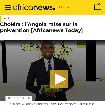
Passer
au
contenu
principal
WEB
Choléra : l’Angola mise sur la
prévention [Africanews Today]
INFO DU JOUR
Ali Bamba, journaliste a Africanews
-
Copyright © africanews
Oduor, Michael/