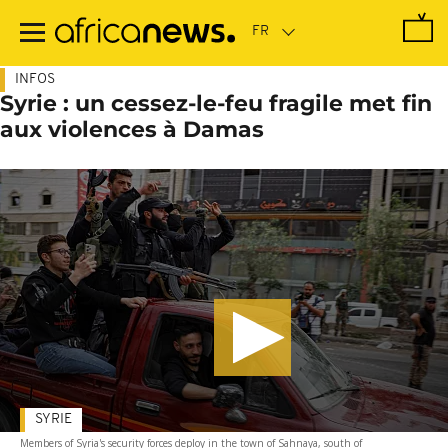
Passer
au
contenu
principal
INFOS
Syrie : un cessez-le-feu fragile met fin
aux violences à Damas
SYRIE
Members of Syria's security forces deploy in the town of Sahnaya, south of