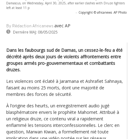
Damascus, on Wednesday, April 30, 2025, after earlier clashes with Druze fighters
left at least 11 p
-
Copyright © africanews
AP Photo
avec AP
By Rédaction Africanews
Dernière MAJ:
08/05/2025
Dans les faubourgs sud de Damas, un cessez-le-feu a été
décrété après deux jours de violents affrontements entre
groupes armés pro-gouvernementaux et combattants
druzes.
Les violences ont éclaté à Jaramana et Ashrafiet Sahnaya,
faisant au moins 25 morts, dont une majorité de
membres des forces de sécurité.
À l’origine des heurts, un enregistrement audio jugé
blasphématoire envers le prophète Mahomet. Attribué à
un religieux druze, ce contenu viral a rapidement
enflammé les tensions interconfessionnelles. Le clerc en
question, Marwan Kiwan, a formellement nié toute
implication dans une vidéo postée sur les réseaux