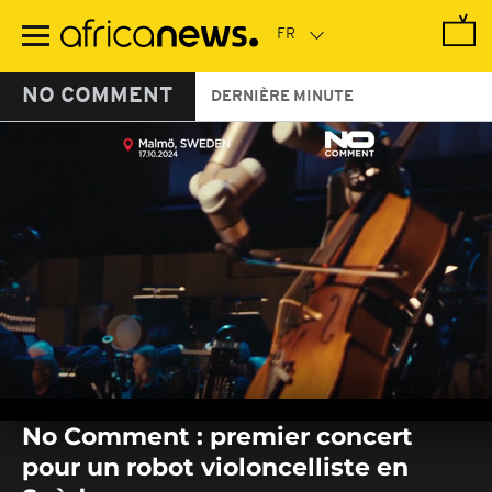
Passer
au
contenu
principal
NO COMMENT
DERNIÈRE MINUTE
0
seconds
No Comment : premier concert
of
0
pour un robot violoncelliste en
seconds