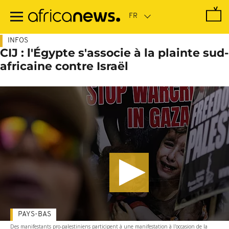
Passer
au
contenu
principal
INFOS
CIJ : l'Égypte s'associe à la plainte sud-
africaine contre Israël
PAYS-BAS
Des manifestants pro-palestiniens participent à une manifestation à l'occasion de la