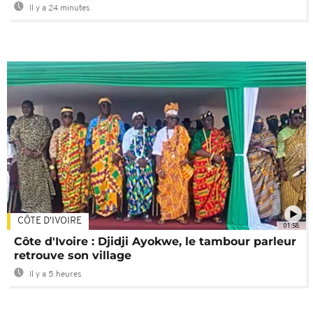
Il y a 24 minutes
CÔTE D'IVOIRE
01:58
Côte d'Ivoire : Djidji Ayokwe, le tambour parleur
retrouve son village
Il y a 5 heures