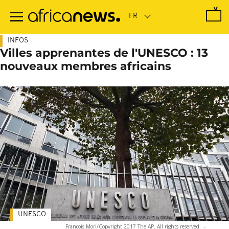
Passer
au
contenu
principal
INFOS
Villes apprenantes de l'UNESCO : 13
nouveaux membres africains
UNESCO
Francois Mori/Copyright 2017 The AP. All rights reserved.
-