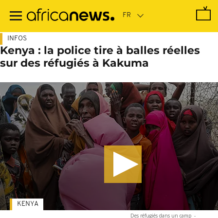
Passer
au
contenu
principal
INFOS
Kenya : la police tire à balles réelles
sur des réfugiés à Kakuma
KENYA
Des réfugiés dans un camp
-