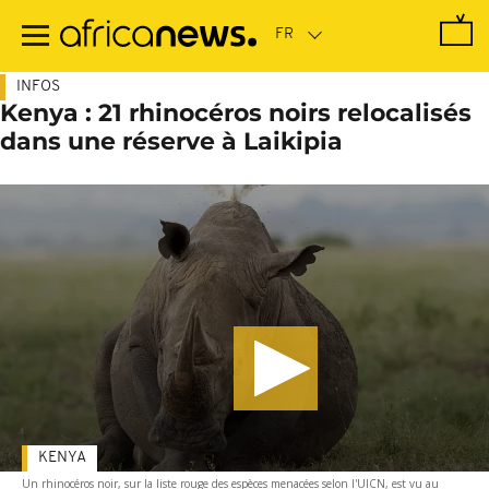
Passer
au
contenu
principal
INFOS
Kenya : 21 rhinocéros noirs relocalisés
dans une réserve à Laikipia
KENYA
Un rhinocéros noir, sur la liste rouge des espèces menacées selon l'UICN, est vu au