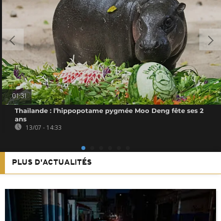
01:31
Thaïlande : l’hippopotame pygmée Moo Deng fête ses 2
ans
13/07 - 14:33
PLUS D'ACTUALITÉS