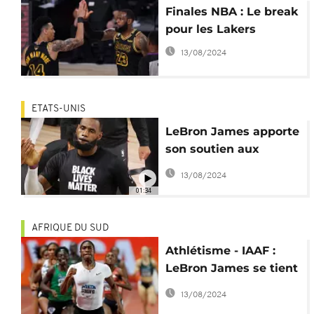
Finales NBA : Le break
pour les Lakers
13/08/2024
ETATS-UNIS
LeBron James apporte
son soutien aux
femmes noires
13/08/2024
01:34
AFRIQUE DU SUD
Athlétisme - IAAF :
LeBron James se tient
au côté de Caster
13/08/2024
Semenya