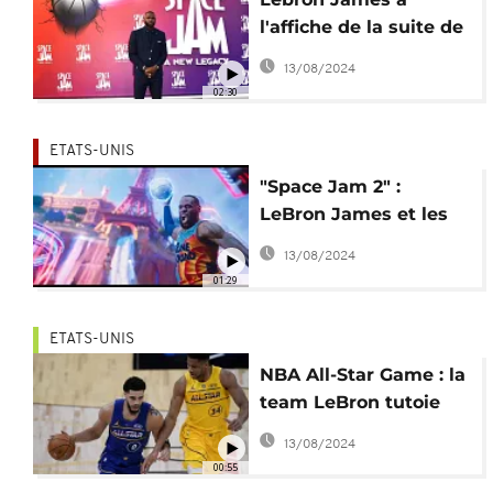
l'affiche de la suite de
Space Jam
13/08/2024
02:30
ETATS-UNIS
"Space Jam 2" :
LeBron James et les
Looney Tunes bientôt
13/08/2024
sur les écrans
01:29
ETATS-UNIS
NBA All-Star Game : la
team LeBron tutoie
les étoiles
13/08/2024
00:55