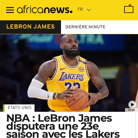
Passer
au
contenu
principal
LEBRON JAMES
DERNIÈRE MINUTE
ETATS-UNIS
00:44
NBA : LeBron James
disputera une 23e
saison avec les Lakers