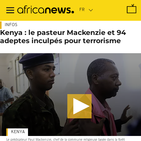
Passer
au
contenu
principal
INFOS
Kenya : le pasteur Mackenzie et 94
adeptes inculpés pour terrorisme
KENYA
Le prédicateur Paul Mackenzie, chef de la commune religieuse basée dans la forêt