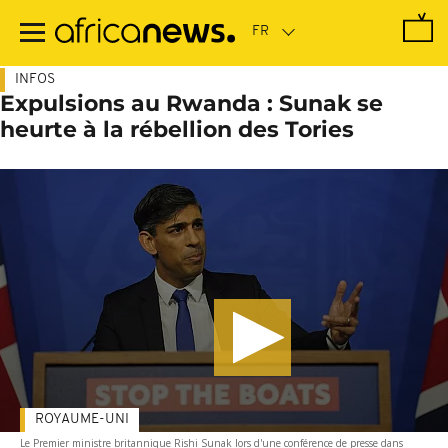
Passer
au
contenu
principal
INFOS
Expulsions au Rwanda : Sunak se
heurte à la rébellion des Tories
ROYAUME-UNI
Le Premier ministre britannique Rishi Sunak lors d'une conférence de presse dans