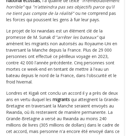
national écossais
, l'a qualifié de texte
"irrémédiablement
horrible"
qui
"n'atteindra pas ses objectifs parce qu'il
ne tient pas compte de la réalité"
ou ne comprend pas
les forces qui poussent les gens à fuir leur pays.
Le projet de loi rwandais est un élément clé de la
promesse de M. Sunak d'
"arrêter les bateaux"
qui
amènent les migrants non autorisés au Royaume-Uni en
traversant la Manche depuis la France. Plus de 29 000
personnes ont effectué ce périlleux voyage en 2023,
contre 42 000 l'année précédente. Cinq personnes sont
mortes ce week-end en tentant de mettre à l'eau un
bateau depuis le nord de la France, dans l'obscurité et le
froid hivernal.
Londres et Kigali ont conclu un accord il y a près de deux
ans en vertu duquel les
migrants
qui atteignent la Grande-
Bretagne en traversant la Manche seraient envoyés au
Rwanda, où ils resteraient de manière permanente. La
Grande-Bretagne a versé au Rwanda au moins 240
millions de livres (305 millions de dollars) dans le cadre de
cet accord, mais personne n'a encore été envoyé dans ce