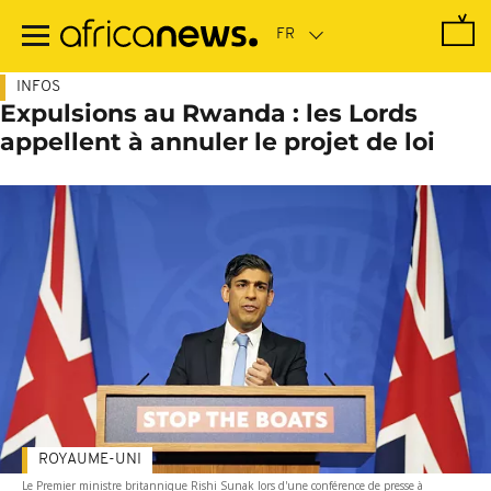
Passer
au
contenu
principal
INFOS
Expulsions au Rwanda : les Lords
appellent à annuler le projet de loi
ROYAUME-UNI
Le Premier ministre britannique Rishi Sunak lors d'une conférence de presse à