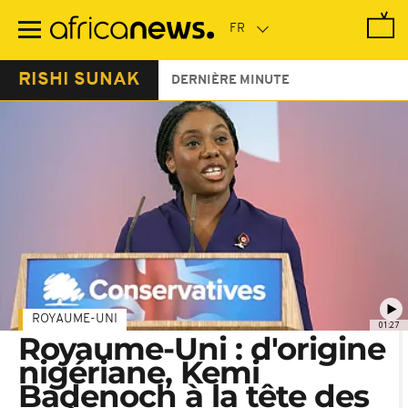
Passer
au
contenu
principal
RISHI SUNAK
DERNIÈRE MINUTE
ROYAUME-UNI
01:27
Royaume-Uni : d'origine
nigériane, Kemi
Badenoch à la tête des