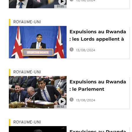
13/08/2024
projets de Sunak
01:05
ROYAUME-UNI
Expulsions au Rwanda
: les Lords appellent à
annuler le projet de loi
13/08/2024
ROYAUME-UNI
Expulsions au Rwanda
: le Parlement
britannique adopte le
13/08/2024
projet de loi
00:53
ROYAUME-UNI
Expulsions au Rwanda