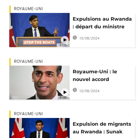
ROYAUME-UNI
Expulsions au Rwanda
: départ du ministre
du l'Immigration,
13/08/2024
Sunak confiant
01:15
ROYAUME-UNI
Royaume-Uni : le
nouvel accord
migratoire avec le
13/08/2024
Rwanda divise
01:00
toujours
ROYAUME-UNI
Expulsion de migrants
au Rwanda : Sunak