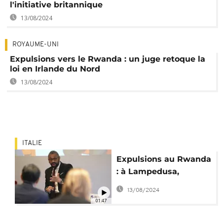
l'initiative britannique
13/08/2024
ROYAUME-UNI
Expulsions vers le Rwanda : un juge retoque la
loi en Irlande du Nord
13/08/2024
ITALIE
Expulsions au Rwanda
: à Lampedusa,
Cleverly défend le
13/08/2024
plan britannique
01:47