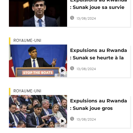
: Sunak joue sa survie
politique
13/08/2024
ROYAUME-UNI
Expulsions au Rwanda
: Sunak se heurte à la
rébellion des Tories
13/08/2024
01:00
ROYAUME-UNI
Expulsions au Rwanda
: Sunak joue gros
contre la fronde de
13/08/2024
son aile droite
01:00