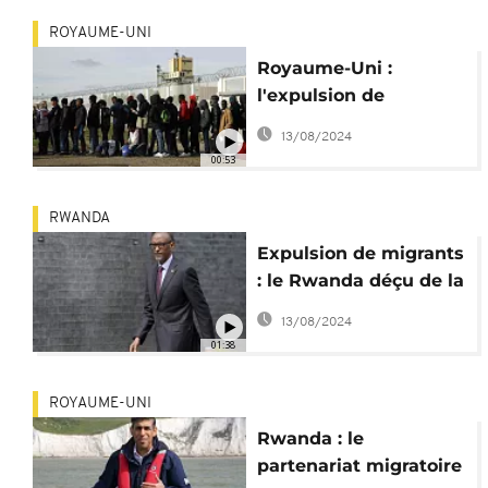
ROYAUME-UNI
Royaume-Uni :
l'expulsion de
migrants vers le
13/08/2024
Rwanda devant la
00:53
Cour suprême
RWANDA
Expulsion de migrants
: le Rwanda déçu de la
Cour d'appel
13/08/2024
britannique
01:38
ROYAUME-UNI
Rwanda : le
partenariat migratoire