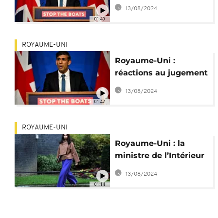
prévoit une "loi
13/08/2024
d'urgence"
01:40
ROYAUME-UNI
Royaume-Uni :
réactions au jugement
sur l'expulsion de
13/08/2024
demandeurs d'asile
01:42
ROYAUME-UNI
Royaume-Uni : la
ministre de l’Intérieur
Suella Braverman
13/08/2024
limogée
01:14