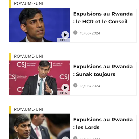
ROYAUME-UNI
Expulsions au Rwanda
: le HCR et le Conseil
de l'Europe vent
13/08/2024
debout
01:13
ROYAUME-UNI
Expulsions au Rwanda
: Sunak toujours
confiant sur son projet
13/08/2024
de loi
01:06
ROYAUME-UNI
Expulsions au Rwanda
: les Lords
compliquent les