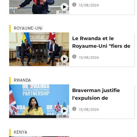
avec le Royaume-Uni
13/08/2024
se poursuit
01:00
ROYAUME-UNI
Le Rwanda et le
Royaume-Uni "fiers de
leur partenariat
13/08/2024
migratoire"
01:06
RWANDA
Braverman justifie
l'expulsion de
migrants du
13/08/2024
Royaume-Uni au
01:48
Rwanda
KENYA