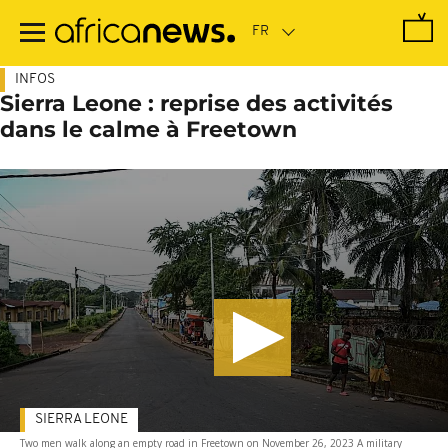
Passer
au
contenu
principal
INFOS
Sierra Leone : reprise des activités
dans le calme à Freetown
SIERRA LEONE
Two men walk along an empty road in Freetown on November 26, 2023 A military