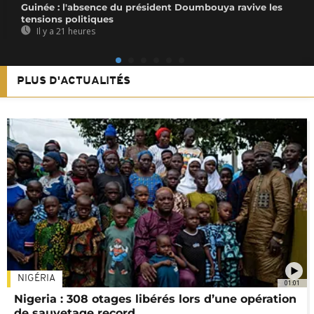
Guinée : l'absence du président Doumbouya ravive les
tensions politiques
Il y a 21 heures
PLUS D'ACTUALITÉS
NIGÉRIA
01:01
Nigeria : 308 otages libérés lors d’une opération
de sauvetage record