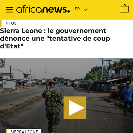
Passer
au
contenu
principal
INFOS
Sierra Leone : le gouvernement
dénonce une "tentative de coup
d'Etat"
SIERRA LEONE